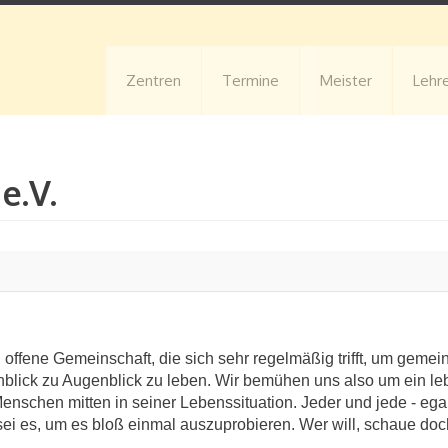
Zentren
Termine
Meister
Lehr
e.V.
ene Ge­mein­schaft, die sich sehr regelmäßig trifft, um gemeinsa
blick zu Augenblick zu leben. Wir bemühen uns also um ein lebe
chen mitten in seiner Le­bens­si­tu­ation. Jeder und jede - egal
d sei es, um es bloß einmal auszuprobieren. Wer will, schaue do