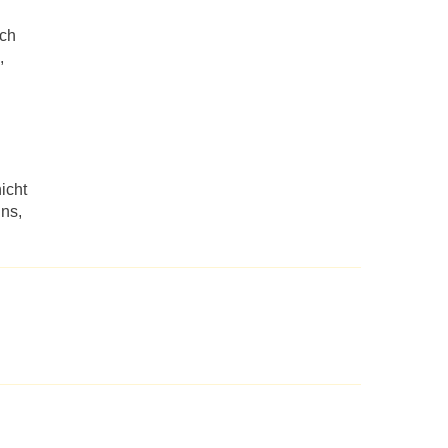
uch
,
icht
ins,