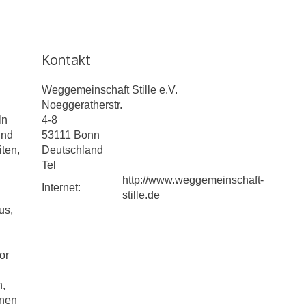
Kontakt
Weggemeinschaft Stille e.V.
Noeggeratherstr.
ln
4-8
und
53111
Bonn
iten,
Deutschland
Tel
http://www.weggemeinschaft-
Internet:
stille.de
us,
or
n,
nnen