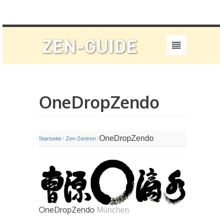
OneDropZendo
OneDropZendo
Startseite
Zen-Zentren
/
/
OneDropZendo
München