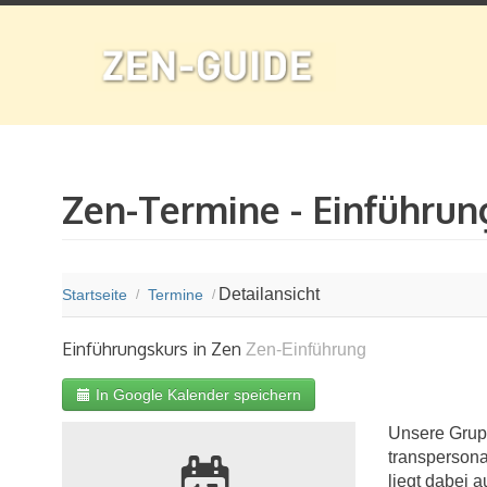
Zen-Termine - Einführun
Detailansicht
Startseite
Termine
/
/
Einführungskurs in Zen
Zen-Einführung
In Google Kalender speichern
Unsere Grupp
transpersona
V
liegt dabei 