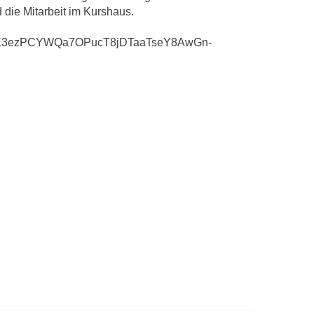
die Mitarbeit im Kurshaus.
t/d/1NE3ezPCYWQa7OPucT8jDTaaTseY8AwGn-